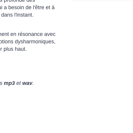
us profonde des
 a besoin de l'être et à
 dans l'instant.
èrement en résonance avec
'émotions dysharmoniques,
r plus haut.
es
mp3
et
wav
.