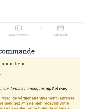
Coordonnées
Paiement
 commande
éminin Divin
s
ail aux formats numériques
mp3
et
wav
.
: Merci de
vérifier attentivement l'adresse
enseignez afin de bien recevoir votre
sez à vérifier votre boîte de spams si